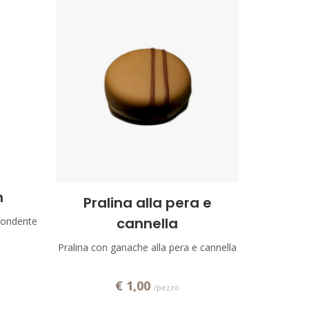
m
Aggiungi!
Pralina alla pera e
cannella
 fondente
Pralina con ganache alla pera e cannella
€ 1,00
/pezzo