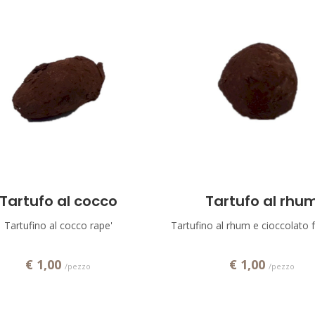
Aggiungi!
Aggiungi!
Tartufo al cocco
Tartufo al rhu
Tartufino al cocco rape'
Tartufino al rhum e cioccolato
€ 1,00
€ 1,00
/pezzo
/pezzo