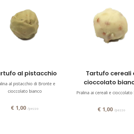
Aggiungi!
Aggiungi!
rtufo al pistacchio
Tartufo cereali 
cioccolato bian
lina al pistacchio di Bronte e
cioccolato bianco
Pralina ai cereali e cioccolato
€ 1,00
€ 1,00
/pezzo
/pezzo