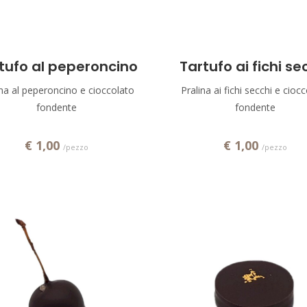
Aggiungi!
Aggiungi!
tufo al peperoncino
Tartufo ai fichi se
ina al peperoncino e cioccolato
Pralina ai fichi secchi e cioc
fondente
fondente
€ 1,00
€ 1,00
/pezzo
/pezzo