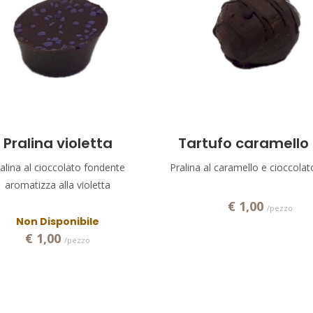
Aggiungi!
Pralina violetta
Tartufo caramello
alina al cioccolato fondente
Pralina al caramello e cioccolato
aromatizza alla violetta
€ 1,00
/pezzo
Non Disponibile
€ 1,00
/pezzo