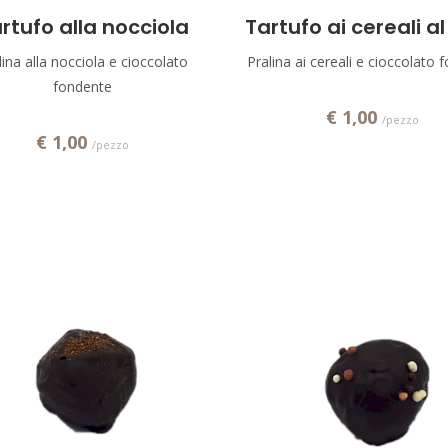
Aggiungi!
Aggiungi!
rtufo alla nocciola
Tartufo ai cereali al
lina alla nocciola e cioccolato
Pralina ai cereali e cioccolato 
fondente
€ 1,00
/pezzo
€ 1,00
/pezzo