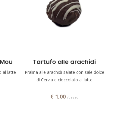
Aggiungi!
 Mou
Tartufo alle arachidi
 al latte
Pralina alle arachidi salate con sale dolce
di Cervia e cioccolato al latte
€ 1,00
/pezzo